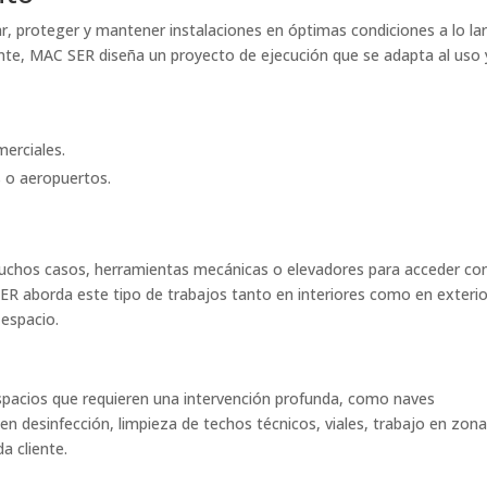
ar, proteger y mantener instalaciones en óptimas condiciones a lo la
iente, MAC SER diseña un proyecto de ejecución que se adapta al uso 
merciales.
s o aeropuertos.
n muchos casos, herramientas mecánicas o elevadores para acceder co
R aborda este tipo de trabajos tanto en interiores como en exterio
 espacio.
spacios que requieren una intervención profunda, como naves
uyen desinfección, limpieza de techos técnicos, viales, trabajo en zon
a cliente.