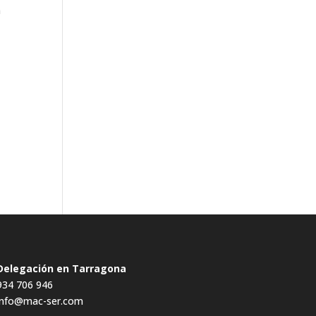
n
Delegación en Tarragona
934 706 946
info@mac-ser.com